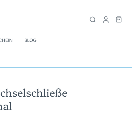
CHEIN
BLOG
echselschließe
mal