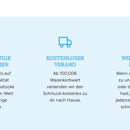
IGE
KOSTENLOSER
WI
IEN
VERAND
ts auf
Ab 100,00€
Wenn d
lität
Warenkorbwert
zu u
kstücke
versenden wir den
oder d
en Wert
Schmuck kostenlos zu
hast
tige
dir nach Hause.
jederze
.
schr