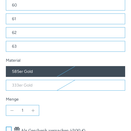
60
61
62
63
Material
585er Gold
333er Gold
Menge
Als Geschenk verpacken (+3,00 €)