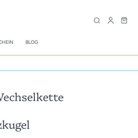
CHEIN
BLOG
Wechselkette
zkugel