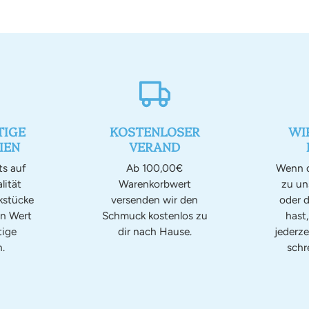
IGE
KOSTENLOSER
WI
IEN
VERAND
ts auf
Ab 100,00€
Wenn d
lität
Warenkorbwert
zu u
kstücke
versenden wir den
oder d
en Wert
Schmuck kostenlos zu
hast
tige
dir nach Hause.
jederze
.
schr