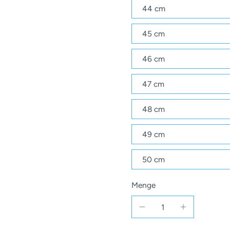
44 cm
45 cm
46 cm
47 cm
48 cm
49 cm
50 cm
Menge