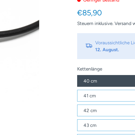
€85,90
Steuern inklusive.
Versand
w
Voraussichtliche 
12. August.
Kettenlänge
40 cm
41 cm
42 cm
43 cm