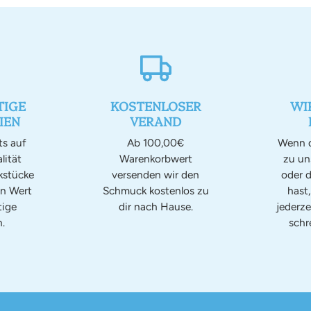
IGE
KOSTENLOSER
WI
IEN
VERAND
ts auf
Ab 100,00€
Wenn d
lität
Warenkorbwert
zu u
kstücke
versenden wir den
oder d
en Wert
Schmuck kostenlos zu
hast
tige
dir nach Hause.
jederze
.
schr